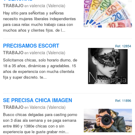
TRABAJO
valencia (Valencia)
en
Hay sitio para seÑoritas y seÑoras
necesito mujeres liberales independientes
para casa relax mucho trabajo casa con
muchos años y clientes fijos. de l...
PRECISAMOS ESCORT
Ref. 12854
TRABAJO
valencia (Valencia)
en
Solicitamos chicas, solo horario diurno, de
18 a 35 años, dinámicas y agradables. 15
años de experiencia con mucha clientela
fija y super discreto. te...
SE PRECISA CHICA IMAGEN
Ref. 11896
TRABAJO
Valencia (Valencia)
en
Busco chicas delgadas para casting porno
son 3 días ala semana y se paga semana
entre 890 y 1380e chicas con o sin
experiencia que le guste grabar min...