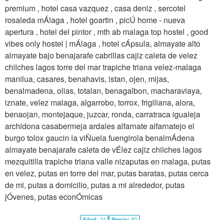
premium , hotel casa vazquez , casa deniz , sercotel
rosaleda mÁlaga , hotel goartin , picÚ home - nueva
apertura , hotel del pintor , mth ab malaga top hostel , good
vibes only hostel | mÁlaga , hotel cÁpsula, almayate alto
almayate bajo benajarafe cabrillas cajiz caleta de velez
chilches lagos torre del mar trapiche triana velez-malaga
manilua, casares, benahavis, istan, ojen, mijas,
benalmadena, olias, totalan, benagalbon, macharaviaya,
iznate, velez malaga, algarrobo, torrox, frigiliana, alora,
benaojan, montejaque, juzcar, ronda, carratraca igualeja
archidona casabermeja ardales alfarnate alfarnatejo el
burgo tolox gaucin la viÑuela fuengirola benalmÁdena
almayate benajarafe caleta de vÉlez cajiz chilches lagos
mezquitilla trapiche triana valle nizaputas en malaga, putas
en velez, putas en torre del mar, putas baratas, putas cerca
de mi, putas a domicilio, putas a mi alrededor, putas
jÓvenes, putas econÓmicas
Edad:
24
Precio:
80