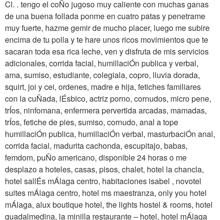
Cl. . tengo el coÑo jugoso muy caliente con muchas ganas
de una buena follada ponme en cuatro patas y penetrame
muy fuerte, hazme gemir de mucho placer, luego me subire
encima de tu polla y te hare unos ricos movimientos que te
sacaran toda esa rica leche, ven y disfruta de mis servicios
adicionales, corrida facial, humillaciÓn publica y verbal,
ama, sumiso, estudiante, colegiala, copro, lluvia dorada,
squirt, joi y cei, ordenes, madre e hija, fetiches familiares
con la cuÑada, lÉsbico, actriz porno, cornudos, micro pene,
trÍos, ninfomana, enfermera pervertida arcadas, mamadas,
trÍos, fetiche de pies, sumiso, cornudo, anal a tope
humillaciÓn publica, humillaciÓn verbal, masturbaciÓn anal,
corrida facial, madurita cachonda, escupitajo, babas,
femdom, puÑo americano, disponible 24 horas o me
desplazo a hoteles, casas, pisos, chalet, hotel la chancla,
hotel sallÉs mÁlaga centro, habitaciones isabel , novotel
suites mÁlaga centro, hotel ms maestranza, only you hotel
mÁlaga, alux boutique hotel, the lights hostel & rooms, hotel
guadalmedina, la minilla restaurante – hotel, hotel mÁlaga