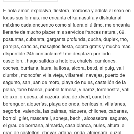
F-hola amor, explosiva, fiestera, morbosa y adicta al sexo en
todas sus formas. me encanta el kamasutra y disfrutar al
máximo cada encuentro como si fuera el último, me encanta
llenarte de mucho placer mis servicios frances natural, 69,
posturitas, cubanita, garganta profunda, ducha, duplex, trio,
parejas, caricias, masajitos fiesta, copita gratis y mucho mas
disponible 24h contactame!!! me desplazo por todo
castellon. . hago salidas a hoteles, chalets, camiones,
coches, burriana, faura, la llosa, alcora, betxi, el puig, vall
d'umbri, moncofar, villa vieja, villarreal, navajas, puerto de
sagunto, san juan de moro, playa de nules, castellón de la
plana, torre blanca, puebla tornesa, vinaroz, torrenostra, vall
de uxo, oropesa, almazora, alca de xivert, canet de
berenguer, alquerías, playa de onda, benicasin, villafanes,
segorbe, valencia, las palmas, náquera, chilches, cabanes,
borriol, gilet, mascarell, soneja, bechi, alcossebre, sagunto,
el grau de borriana, almarda, casa blanca, nules, altura, el
grao de castellon, chovar, artana, onda, almenara, puzol,