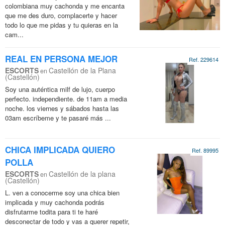
colombiana muy cachonda y me encanta
que me des duro, complacerte y hacer
todo lo que me pidas y tu quieras en la
cam...
REAL EN PERSONA MEJOR
Ref. 229614
ESCORTS
Castellón de la Plana
en
(Castellón)
Soy una auténtica milf de lujo, cuerpo
perfecto. independiente. de 11am a media
noche. los viernes y sábados hasta las
03am escríbeme y te pasaré más ...
CHICA IMPLICADA QUIERO
Ref. 89995
POLLA
ESCORTS
Castellón de la plana
en
(Castellón)
L. ven a conocerme soy una chica bien
implicada y muy cachonda podrás
disfrutarme todita para ti te haré
desconectar de todo y vas a querer repetir,