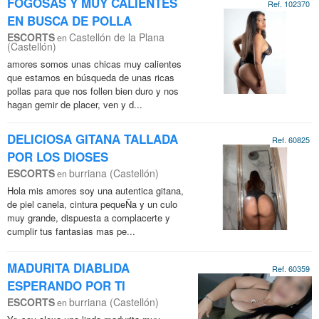
FOGOSAS Y MUY CALIENTES
Ref. 102370
EN BUSCA DE POLLA
ESCORTS
Castellón de la Plana
en
(Castellón)
amores somos unas chicas muy calientes
que estamos en búsqueda de unas ricas
pollas para que nos follen bien duro y nos
hagan gemir de placer, ven y d...
DELICIOSA GITANA TALLADA
Ref. 60825
POR LOS DIOSES
ESCORTS
burriana (Castellón)
en
Hola mis amores soy una autentica gitana,
de piel canela, cintura pequeÑa y un culo
muy grande, dispuesta a complacerte y
cumplir tus fantasias mas pe...
MADURITA DIABLIDA
Ref. 60359
ESPERANDO POR TI
ESCORTS
burriana (Castellón)
en