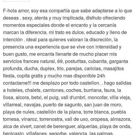
F-hola amor, soy esa compañía que sabe adaptarse a lo que
deseas . sexy, atenta y muy implicada, disfruto ofreciendo
momentos especiales donde el encanto y la cercanía
marcan la diferencia. mi trato es dulce, educado y lleno de
intención . ideal para quienes valoran la discreción, la
presencia una experiencia que se vive con intensidad y
buen gusto, me encanta llenarte de mucho placer mis
servicios frances natural, 69, posturitas, cubanita, garganta
profunda, ducha, duplex, trio, parejas, caricias, masajitos
fiesta, copita gratis y mucho mas disponible 24h
contactame!!! me desplazo por todo castellon. . hago salidas
a hoteles, chalets, camiones, coches, burriana, faura, la
llosa, alcora, betxi, el puig, vall d'umbri, moncofar, villa vieja,
villarreal, navajas, puerto de sagunto, san juan de moro,
playa de nules, castellón de la plana, torre blanca, puebla
tornesa, vinaroz, torrenostra, vall de uxo, oropesa, almazora,
alca de xivert, canet de berenguer, alquerías, playa de onda,
benicasin, villafanes, segorbe, valencia, las palmas,