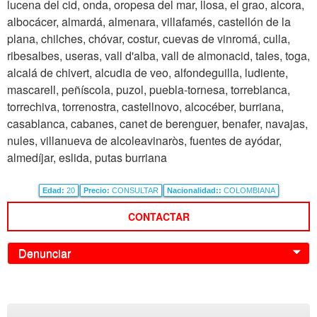
lucena del cid, onda, oropesa del mar, llosa, el grao, alcora,
albocácer, almardá, almenara, villafamés, castellón de la
plana, chilches, chóvar, costur, cuevas de vinromá, culla,
ribesalbes, useras, vall d'alba, vall de almonacid, tales, toga,
alcalá de chivert, alcudia de veo, alfondeguilla, ludiente,
mascarell, peñíscola, puzol, puebla-tornesa, torreblanca,
torrechiva, torrenostra, castellnovo, alcocéber, burriana,
casablanca, cabanes, canet de berenguer, benafer, navajas,
nules, villanueva de alcoleavinaròs, fuentes de ayódar,
almedíjar, eslida, putas burriana
Edad:
20
Precio:
CONSULTAR
Nacionalidad::
COLOMBIANA
CONTACTAR
Denunciar
0