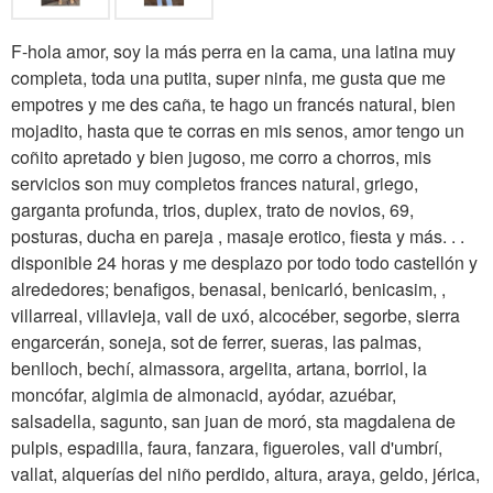
F-hola amor, soy la más perra en la cama, una latina muy
completa, toda una putita, super ninfa, me gusta que me
empotres y me des caña, te hago un francés natural, bien
mojadito, hasta que te corras en mis senos, amor tengo un
coñito apretado y bien jugoso, me corro a chorros, mis
servicios son muy completos frances natural, griego,
garganta profunda, trios, duplex, trato de novios, 69,
posturas, ducha en pareja , masaje erotico, fiesta y más. . .
disponible 24 horas y me desplazo por todo todo castellón y
alrededores; benafigos, benasal, benicarló, benicasim, ,
villarreal, villavieja, vall de uxó, alcocéber, segorbe, sierra
engarcerán, soneja, sot de ferrer, sueras, las palmas,
benlloch, bechí, almassora, argelita, artana, borriol, la
moncófar, algimia de almonacid, ayódar, azuébar,
salsadella, sagunto, san juan de moró, sta magdalena de
pulpis, espadilla, faura, fanzara, figueroles, vall d'umbrí,
vallat, alquerías del niño perdido, altura, araya, geldo, jérica,