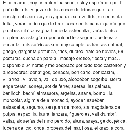
F-hola amor, soy un autentica scort, estoy esperando por ti
para disfrutar y gozar de las cosas deliciosas que trae
consigo el sexo, soy muy guarra, extrovertida, me encanta
follar, veras lo rico que te hare pasar en la cama, quiero que
pruebes mi rica vagina humeda estrechita , veras lo rico. . . .
no pierdas esta gran oportunidad te aseguro que te va a
encantar, mis servicios son muy completos frances natural,
griego, garganta profunda, trios, duplex, trato de novios, 69,
posturas, ducha en pareja , masaje erotico, fiesta y más. . .
disponible 24 horas y me desplazo por todo todo castellón y
alrededores; benafigos, benasal, benicarló, benicasim, ,
villarreal, villavieja, vall de uxó, alcocéber, segorbe, sierra
engarcerán, soneja, sot de ferrer, sueras, las palmas,
benlloch, bechí, almassora, argelita, artana, borriol, la
moncófar, algimia de almonacid, ayódar, azuébar,
salsadella, sagunto, san juan de moró, sta magdalena de
pulpis, espadilla, faura, fanzara, figueroles, vall d'umbrí,
vallat, alquerías del niño perdido, altura, araya, geldo, jérica,
lucena del cid, onda, oropesa del mar, llosa, el grao, alcora,