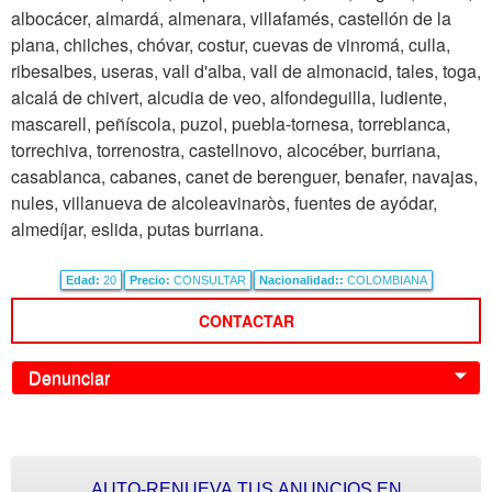
albocácer, almardá, almenara, villafamés, castellón de la
plana, chilches, chóvar, costur, cuevas de vinromá, culla,
ribesalbes, useras, vall d'alba, vall de almonacid, tales, toga,
alcalá de chivert, alcudia de veo, alfondeguilla, ludiente,
mascarell, peñíscola, puzol, puebla-tornesa, torreblanca,
torrechiva, torrenostra, castellnovo, alcocéber, burriana,
casablanca, cabanes, canet de berenguer, benafer, navajas,
nules, villanueva de alcoleavinaròs, fuentes de ayódar,
almedíjar, eslida, putas burriana.
Edad:
20
Precio:
CONSULTAR
Nacionalidad::
COLOMBIANA
CONTACTAR
Denunciar
0
AUTO-RENUEVA TUS ANUNCIOS EN